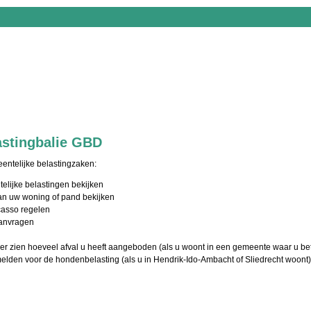
lastingbalie GBD
entelijke belastingzaken:
lijke belastingen bekijken
an uw woning of pand bekijken
casso regelen
aanvragen
eller zien hoeveel afval u heeft aangeboden (als u woont in een gemeente waar u bet
elden voor de hondenbelasting (als u in Hendrik-Ido-Ambacht of Sliedrecht woont)