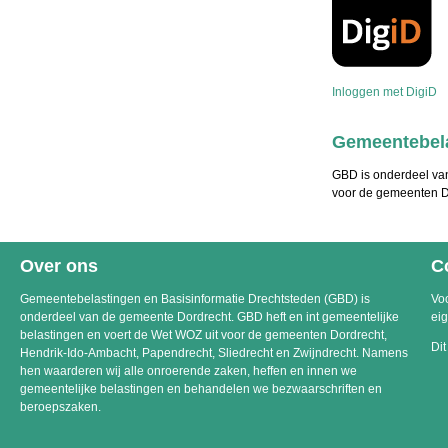
Inloggen met DigiD
Gemeentebela
GBD is onderdeel van
voor de gemeenten Do
Over ons
C
Gemeentebelastingen en Basisinformatie Drechtsteden (GBD) is
Voo
onderdeel van de gemeente Dordrecht. GBD heft en int gemeentelijke
ei
belastingen en voert de Wet WOZ uit voor de gemeenten Dordrecht,
Dit
Hendrik-Ido-Ambacht, Papendrecht, Sliedrecht en Zwijndrecht. Namens
hen waarderen wij alle onroerende zaken, heffen en innen we
gemeentelijke belastingen en behandelen we bezwaarschriften en
beroepszaken.