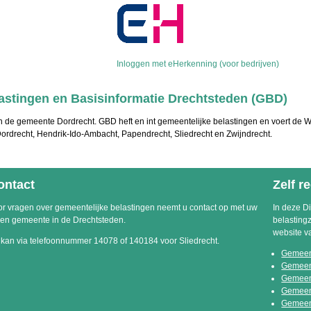
Inloggen met eHerkenning (voor bedrijven)
stingen en Basisinformatie Drechtsteden (GBD)
 de gemeente Dordrecht. GBD heft en int gemeentelijke belastingen en voert de 
rdrecht, Hendrik-Ido-Ambacht, Papendrecht, Sliedrecht en Zwijndrecht.
ontact
Zelf r
r vragen over gemeentelijke belastingen neemt u contact op met uw
In deze Di
gen gemeente in de Drechtsteden.
belasting
website v
 kan via telefoonnummer 14078 of 140184 voor Sliedrecht.
Gemeen
Gemeen
Gemeen
Gemeent
Gemeen