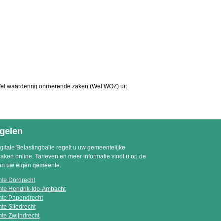
Wet waardering onroerende zaken (Wet WOZ) uit
egelen
gitale Belastingbalie regelt u uw gemeentelijke
zaken online. Tarieven en meer informatie vindt u op de
an uw eigen gemeente.
te Dordrecht
te Hendrik-Ido-Ambacht
te Papendrecht
e Sliedrecht
te Zwijndrecht