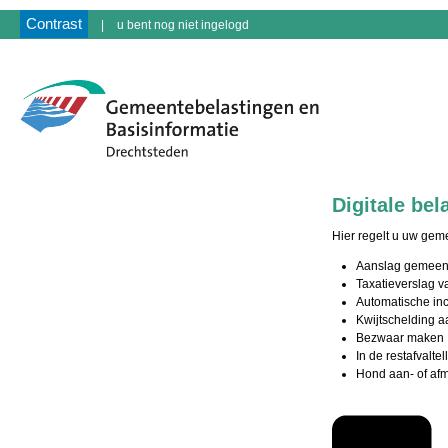
Contrast
|
u bent nog niet ingelogd
Digitale be
Hier regelt u uw geme
Aanslag gemeente
Taxatieverslag v
Automatische in
Kwijtschelding 
Bezwaar maken
In de restafvalt
Hond aan- of afm